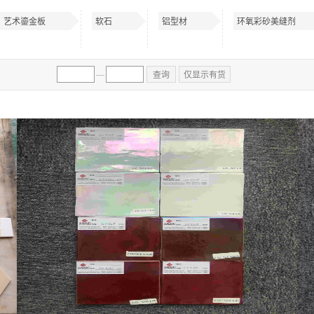
艺术鎏金板
软石
铝型材
环氧彩砂美缝剂
—
查询
仅显示有货