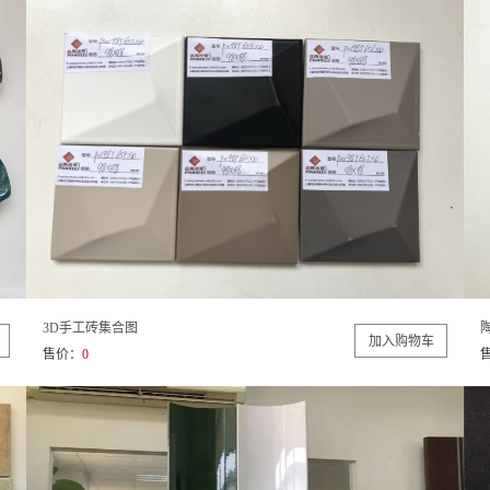
3D手工砖集合图
售价：
0