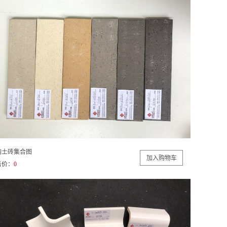
陶土砖集合图
售价：
0