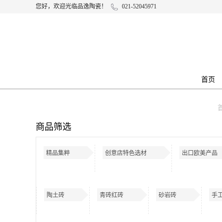
您好，欢迎光临品逸陶瓷！
021-52045971
首页
商品筛选
精品集粹
创意店特色选材
出口欧美产品
陶土砖
青砖红砖
砂岩砖
手