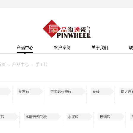
产品中心
客户案例
关于我们
联
首页
→
产品中心
→
手工砖
复古石
仿水磨石瓷砖
花砖
仿大理
工砖
水磨石预制板
水泥砖
玻璃砖