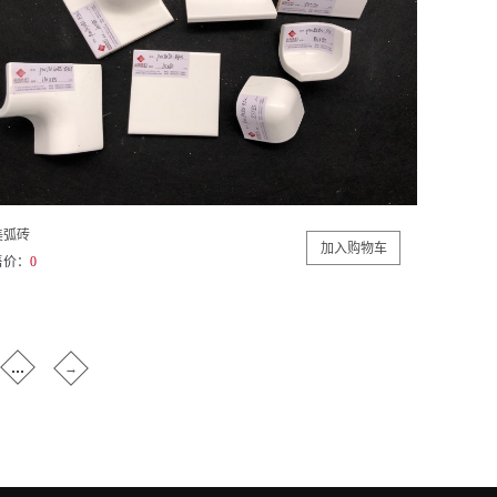
美弧砖
售价：
0
...
→