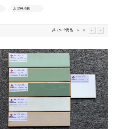
水泥开槽板
共
224
个商品
6
/
19
<
>