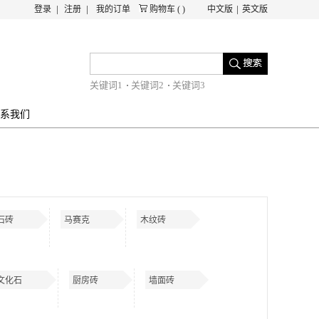
登录
注册
我的订单
购物车
(
)
中文版
英文版
关键词1
关键词2
关键词3
系我们
石砖
马赛克
木纹砖
文化石
厨房砖
墙面砖