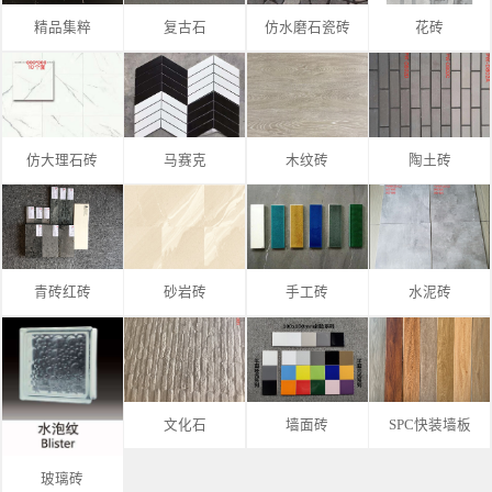
精品集粹
复古石
仿水磨石瓷砖
花砖
仿大理石砖
马赛克
木纹砖
陶土砖
青砖红砖
砂岩砖
手工砖
水泥砖
文化石
墙面砖
SPC快装墙板
玻璃砖