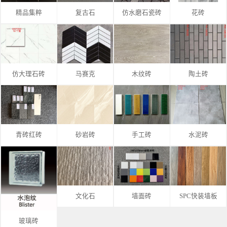
精品集粹
复古石
仿水磨石瓷砖
花砖
仿大理石砖
马赛克
木纹砖
陶土砖
青砖红砖
砂岩砖
手工砖
水泥砖
文化石
墙面砖
SPC快装墙板
玻璃砖