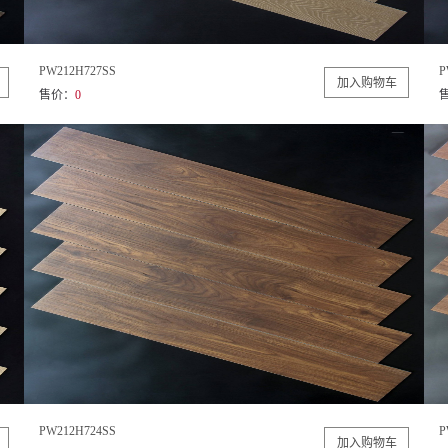
PW212H727SS
P
售价：
0
PW212H724SS
P