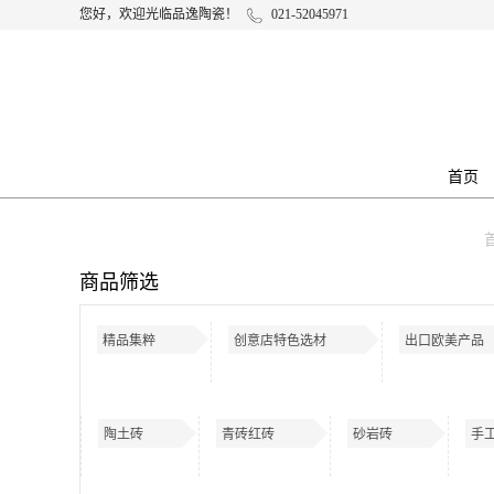
您好，欢迎光临品逸陶瓷！
021-52045971
首页
商品筛选
精品集粹
创意店特色选材
出口欧美产品
陶土砖
青砖红砖
砂岩砖
手