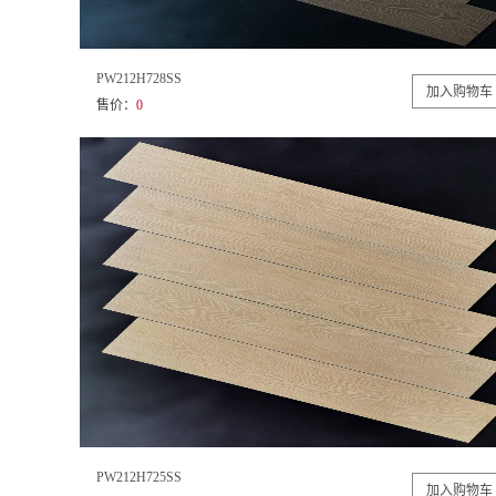
PW212H728SS
售价：
0
PW212H725SS