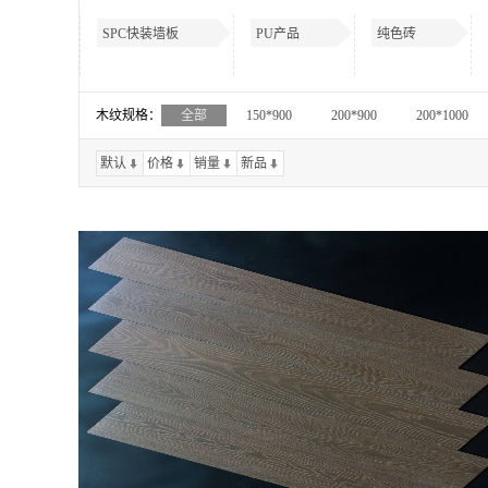
SPC快装墙板
PU产品
纯色砖
木纹规格：
全部
150*900
200*900
200*1000
默认
价格
销量
新品