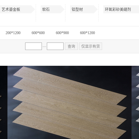
艺术鎏金板
软石
铝型材
环氧彩砂美缝剂
200*1200
600*600
600*900
600*1200
—
查询
仅显示有货