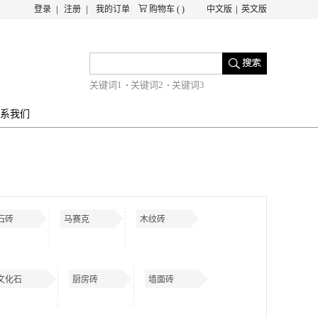
登录
注册
我的订单
购物车
(
)
中文版
英文版
关键词1
关键词2
关键词3
系我们
石砖
马赛克
木纹砖
文化石
厨房砖
墙面砖