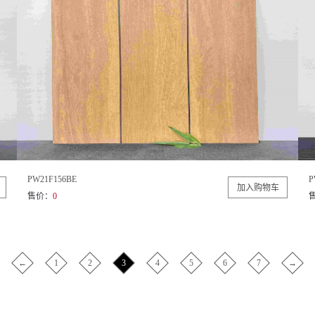
PW21F156BE
P
售价：
0
←
1
2
3
4
5
6
7
→