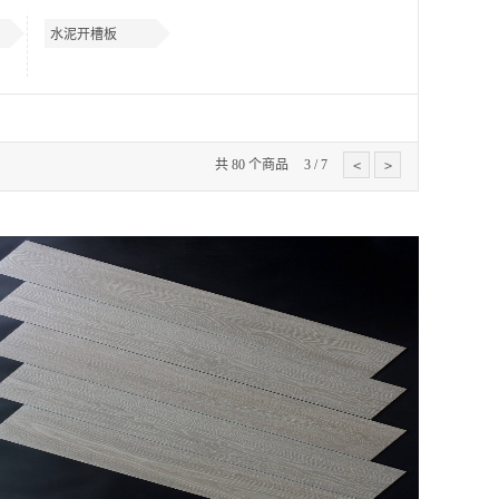
水泥开槽板
共
80
个商品
3
/
7
<
>