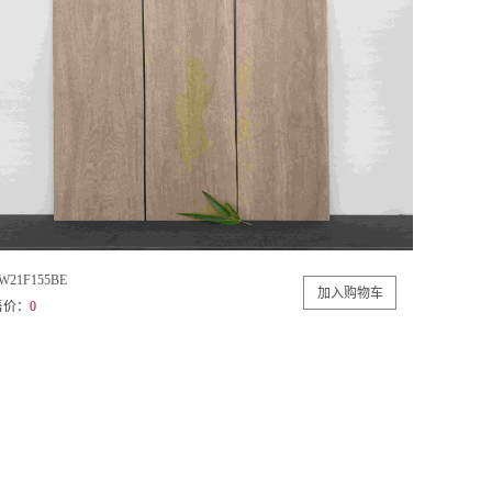
W21F155BE
售价：
0