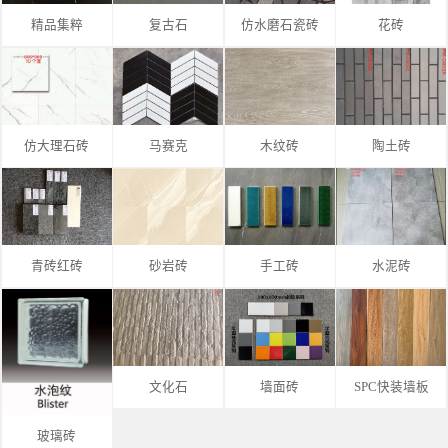
精品集粹
复古石
仿水磨石瓷砖
花砖
仿大理石砖
马赛克
木纹砖
陶土砖
青砖红砖
砂岩砖
手工砖
水泥砖
文化石
墙面砖
SPC快装墙板
玻璃砖