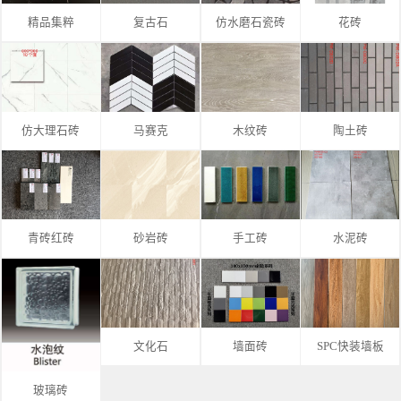
精品集粹
复古石
仿水磨石瓷砖
花砖
仿大理石砖
马赛克
木纹砖
陶土砖
青砖红砖
砂岩砖
手工砖
水泥砖
文化石
墙面砖
SPC快装墙板
玻璃砖