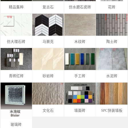
精品集粹
复古石
仿水磨石瓷砖
花砖
仿大理石砖
马赛克
木纹砖
陶土砖
青砖红砖
砂岩砖
手工砖
水泥砖
文化石
墙面砖
SPC快装墙板
玻璃砖