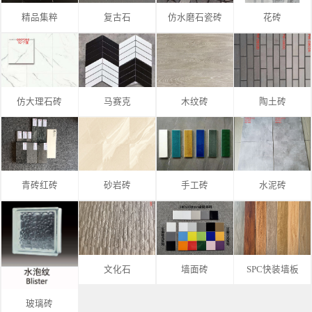
精品集粹
复古石
仿水磨石瓷砖
花砖
仿大理石砖
马赛克
木纹砖
陶土砖
青砖红砖
砂岩砖
手工砖
水泥砖
文化石
墙面砖
SPC快装墙板
玻璃砖