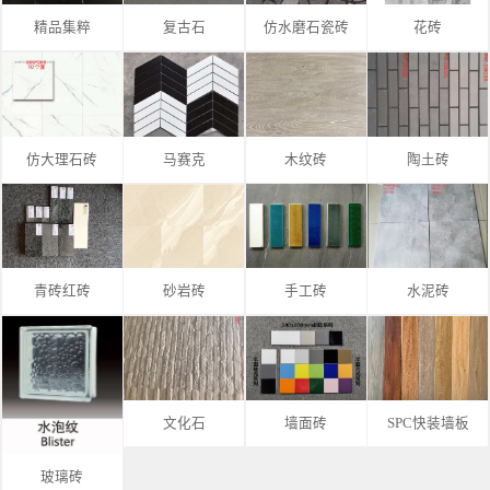
精品集粹
复古石
仿水磨石瓷砖
花砖
仿大理石砖
马赛克
木纹砖
陶土砖
青砖红砖
砂岩砖
手工砖
水泥砖
文化石
墙面砖
SPC快装墙板
玻璃砖