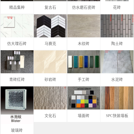
精品集粹
复古石
仿水磨石瓷砖
花砖
仿大理石砖
马赛克
木纹砖
陶土砖
青砖红砖
砂岩砖
手工砖
水泥砖
文化石
墙面砖
SPC快装墙板
玻璃砖