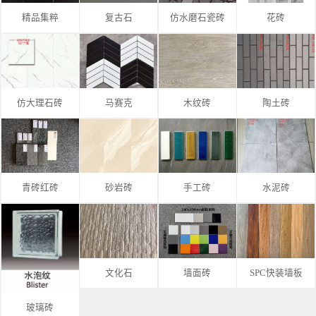
精品集粹
复古石
仿水磨石瓷砖
花砖
仿大理石砖
马赛克
木纹砖
陶土砖
青砖红砖
砂岩砖
手工砖
水泥砖
文化石
墙面砖
SPC快装墙板
玻璃砖