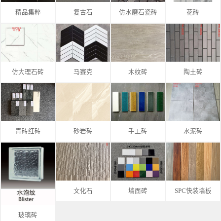
精品集粹
复古石
仿水磨石瓷砖
花砖
仿大理石砖
马赛克
木纹砖
陶土砖
青砖红砖
砂岩砖
手工砖
水泥砖
文化石
墙面砖
SPC快装墙板
玻璃砖