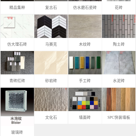
精品集粹
复古石
仿水磨石瓷砖
花砖
仿大理石砖
马赛克
木纹砖
陶土砖
青砖红砖
砂岩砖
手工砖
水泥砖
文化石
墙面砖
SPC快装墙板
玻璃砖