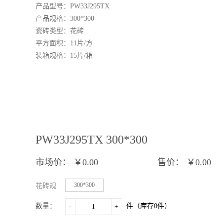
产品型号：
PW33J295TX
产品规格：
3
00*
3
00
瓷砖类型：花砖
平方面积：
11
片
/方
装箱规格：
15
片
/箱
PW33J295TX 300*300
市场价：
￥0.00
售价：
￥0.00
300*300
花砖规
格：
数量：
件（库存
0
件）
-
+