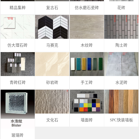
精品集粹
复古石
仿水磨石瓷砖
花砖
仿大理石砖
马赛克
木纹砖
陶土砖
青砖红砖
砂岩砖
手工砖
水泥砖
文化石
墙面砖
SPC快装墙板
玻璃砖