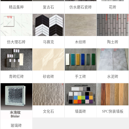
精品集粹
复古石
仿水磨石瓷砖
花砖
仿大理石砖
马赛克
木纹砖
陶土砖
青砖红砖
砂岩砖
手工砖
水泥砖
文化石
墙面砖
SPC快装墙板
玻璃砖