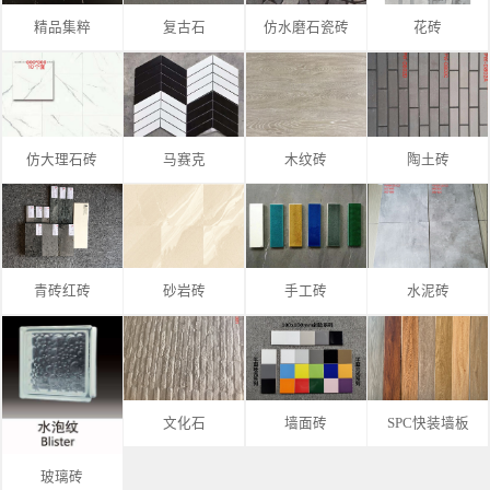
精品集粹
复古石
仿水磨石瓷砖
花砖
仿大理石砖
马赛克
木纹砖
陶土砖
青砖红砖
砂岩砖
手工砖
水泥砖
文化石
墙面砖
SPC快装墙板
玻璃砖