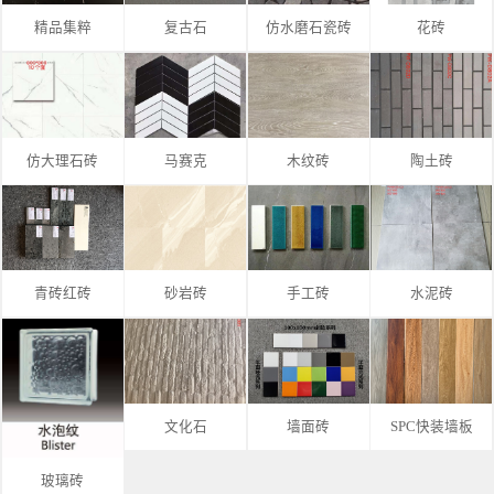
精品集粹
复古石
仿水磨石瓷砖
花砖
仿大理石砖
马赛克
木纹砖
陶土砖
青砖红砖
砂岩砖
手工砖
水泥砖
文化石
墙面砖
SPC快装墙板
玻璃砖