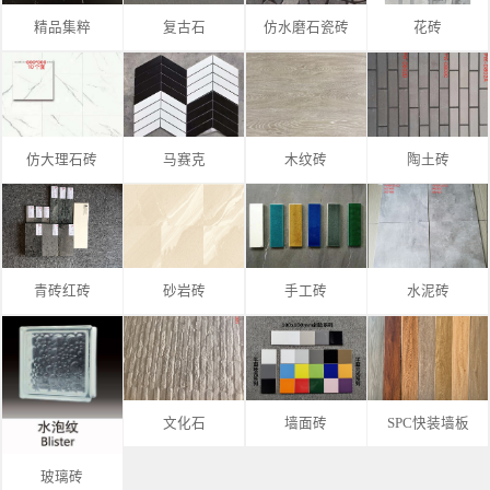
精品集粹
复古石
仿水磨石瓷砖
花砖
仿大理石砖
马赛克
木纹砖
陶土砖
青砖红砖
砂岩砖
手工砖
水泥砖
文化石
墙面砖
SPC快装墙板
玻璃砖