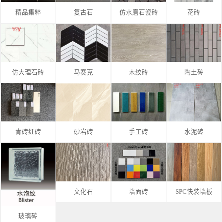
精品集粹
复古石
仿水磨石瓷砖
花砖
仿大理石砖
马赛克
木纹砖
陶土砖
青砖红砖
砂岩砖
手工砖
水泥砖
文化石
墙面砖
SPC快装墙板
玻璃砖